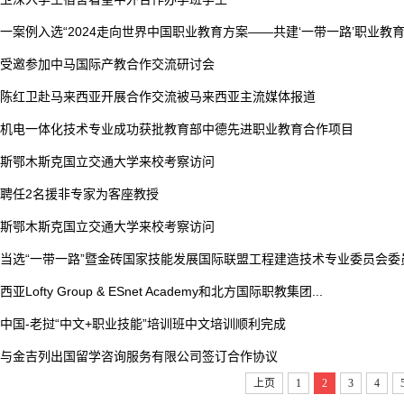
一案例入选“2024走向世界中国职业教育方案——共建‘一带一路’职业教
受邀参加中马国际产教合作交流研讨会
陈红卫赴马来西亚开展合作交流被马来西亚主流媒体报道
机电一体化技术专业成功获批教育部中德先进职业教育合作项目
斯鄂木斯克国立交通大学来校考察访问
聘任2名援非专家为客座教授
斯鄂木斯克国立交通大学来校考察访问
当选“一带一路”暨金砖国家技能发展国际联盟工程建造技术专业委员会委
亚Lofty Group & ESnet Academy和北方国际职教集团...
中国-老挝“中文+职业技能”培训班中文培训顺利完成
与金吉列出国留学咨询服务有限公司签订合作协议
上页
1
2
3
4