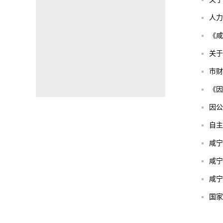
人力
《咸
关于
市财
《因
因公
自主
咸宁
咸宁
咸宁
国家