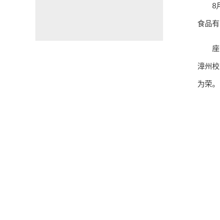
8
食品有
座
漳州校
为荣。