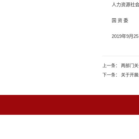
人力资源社
国 资 委
2019年9月2
上一条： 两部门
下一条： 关于开