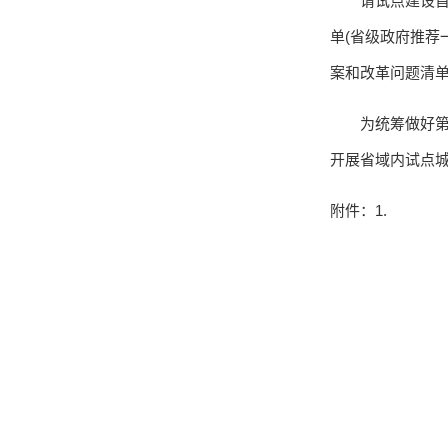
请试点建设首
单(省级政府推荐
案和改革问题清
为统筹做好
开展省域内试点
附件：1.